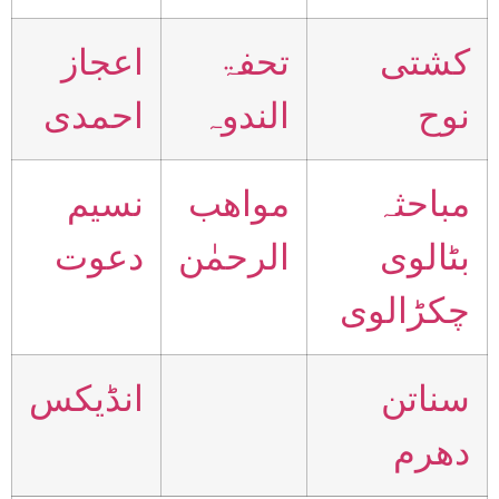
کشتی
تحفۃ
اعجاز
نوح
الندوہ
احمدی
مباحثہ
مواھب
نسیم
بٹالوی
الرحمٰن
دعوت
چکڑالوی
سناتن
انڈیکس
دھرم