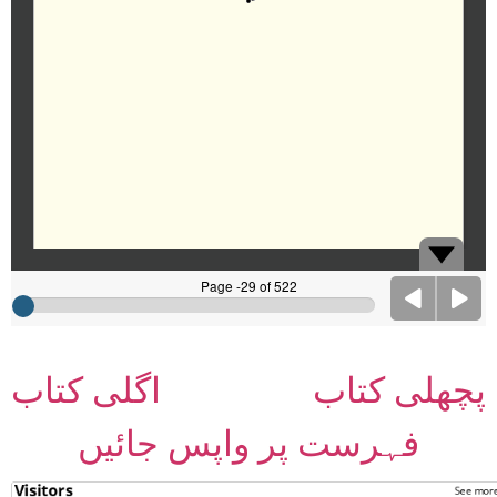
پچھلی کتاب
اگلی کتاب
فہرست پر واپس جائیں