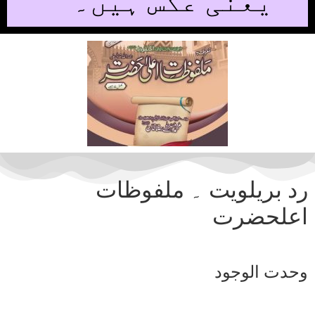
یعنی عکس ہیں۔
رد بریلویت ۔ ملفوظات
اعلحضرت
وحدت الوجود