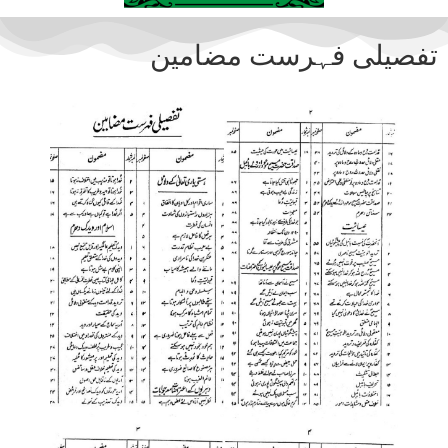
تفصیلی فہرست مضامین