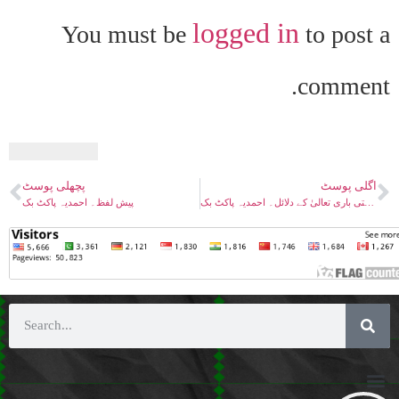
logged in
You must be
to post a
comment.
اگلی پوسٹ
پچھلی پوسٹ
ہستی باری تعالیٰ کے دلائل۔ احمدیہ پاکٹ بک
پیش لفظ۔ احمدیہ پاکٹ بک