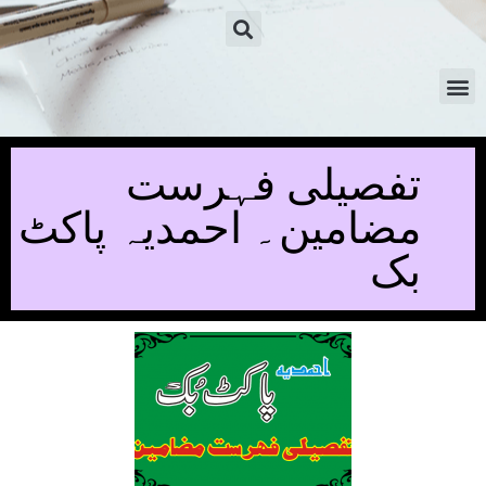
تفصیلی فہرست
مضامین۔ احمدیہ پاکٹ
بک