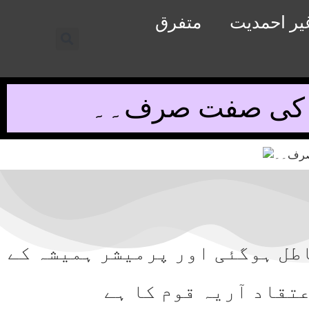
یر احمدیت
متفرق
اطل ہوگئی اور پرمیشر ہمیشہ کے
عتقاد آریہ قوم کا ہے