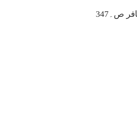
ر ص۔347