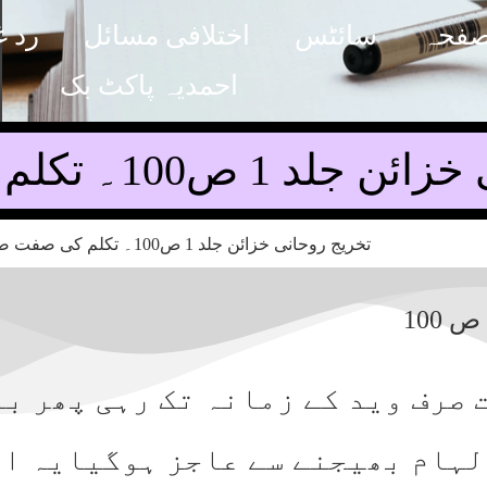
صفحہ
سائٹس
اختلافی مسائل
رد غ
احمدیہ پاکٹ بک
ص100۔ تکلم کی صفت صرف۔۔
 صرف وید کے زمانہ تک رہی پھر ب
الہام بھیجنے سے عاجز ہوگیایہ ا