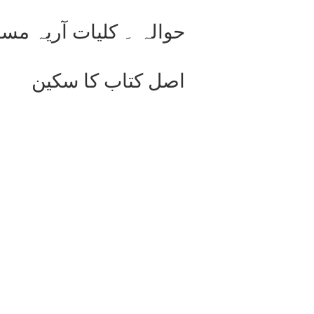
حوالہ ۔ کلیات آریہ مساف
اصل کتاب کا سکین