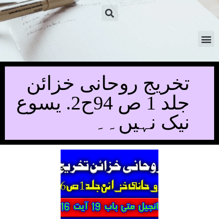
تخریج روحانی خزائن
جلد 1 ص 94ح2. یسوع
نیک نہیں۔۔