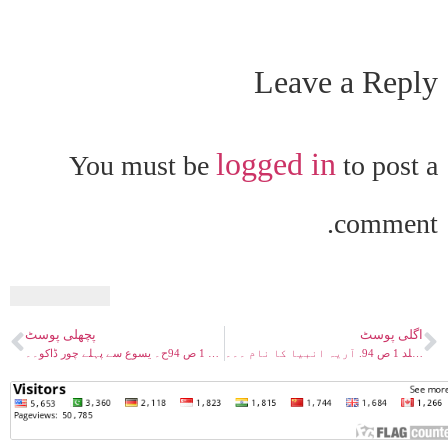
Leave a Reply
logged in
You must be
to post a
comment.
اگلی پوسٹ
پچھلی پوسٹ
تخریج روحانی خزائن جلد 1 ص 94. آریہ انبیا کا نام ۔۔۔
تخریج روحانی خزائن جلد 1 ص 94ح۔ یسوع سے پہلے چور ڈاکو۔۔