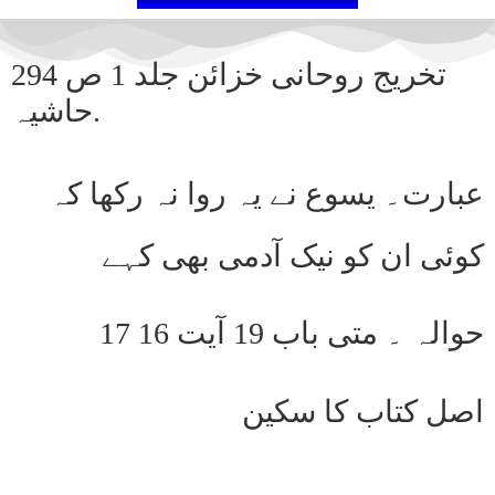
2تخریج روحانی خزائن جلد 1 ص 94
حاشیہ.
عبارت۔ یسوع نے یہ روا نہ رکھا کہ
کوئی ان کو نیک آدمی بھی کہے
حوالہ ۔ متی باب 19 آیت 16 17
اصل کتاب کا سکین