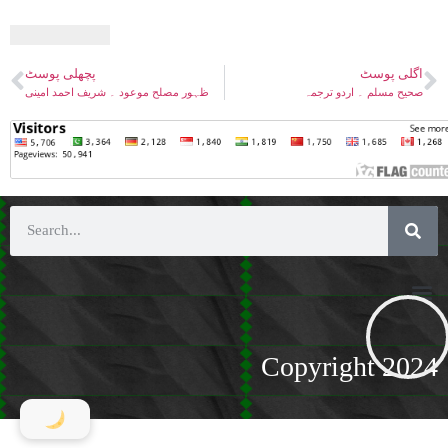
اگلی پوسٹ
پچھلی پوسٹ
صحیح مسلم ۔ اردو ترجمہ
ظہور مصلح موعود ۔ شریف احمد امینی
Copyright 2024